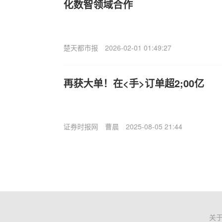
化数智领域合作
楚天都市报
2026-02-01 01:49:27
再获大单！在<手>订单超2;00亿
证券时报网
曹晨
2025-08-05 21:44
关