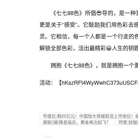
《七七88色》所倡😎导的，是一种
更是关于“感受”。它鼓励我们用色彩去
灵。它相信，每一个人都是一个行走的色
解锁全部色彩，活出最精彩😀人生的钥
拥抱《七七88色》，就是拥抱一个
活动：【
hKszRFt4WyWwhC373uUSCF
市值仅;剩20亿元！中国恒大将被取消上市地位！
美联{储}降息临近，黄金再次起飞？
阿里;财报